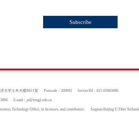
 同济大学土木大楼B611室
Postcode：200092
ServiceTel：021-65983096
83096
E-mail：
pt@tongji.edu.cn
estress Technology Office, its licensors, and contributors.
Support:Beijing E-Tiller Techno